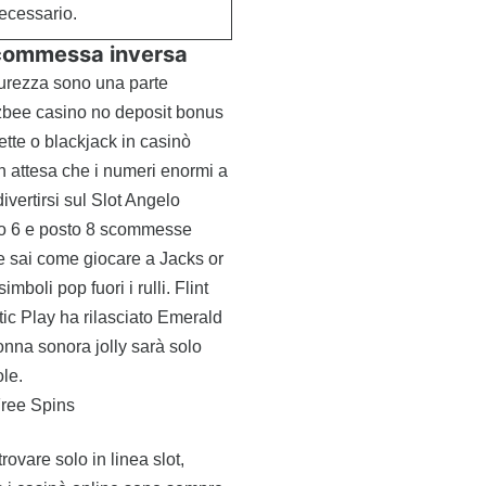
ecessario.
 scommessa inversa
icurezza sono una parte
azbee casino no deposit bonus
lette o blackjack in casinò
 attesa che i numeri enormi a
ivertirsi sul Slot Angelo
to 6 e posto 8 scommesse
e sai come giocare a Jacks or
mboli pop fuori i rulli. Flint
ic Play ha rilasciato Emerald
nna sonora jolly sarà solo
le.
ree Spins
ovare solo in linea slot,