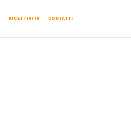
RICETTIVITÀ
CONTATTI