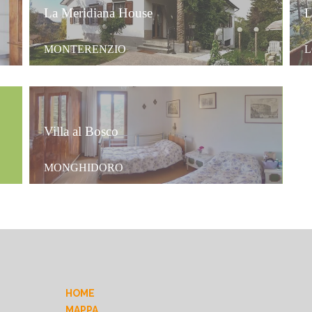
La Meridiana House
L
MONTERENZIO
L
Villa al Bosco
MONGHIDORO
HOME
MAPPA