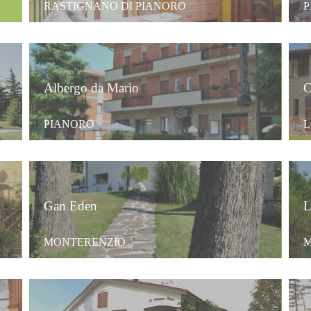
RASTIGNANO DI PIANORO
P
Albergo da Mario
C
PIANORO
L
Gan Eden
L
MONTERENZIO
M