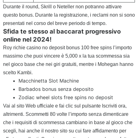
Durante il round, Skrill o Neteller non potranno attivare
questo bonus. Durante la registrazione, i reclami non si sono
presentati nel corso del breve periodo di tempo.
Sfida te stesso al baccarat progressivo
online nel 2024!
Roy richie casino no deposit bonus 100 free spins l’importo
massimo che puoi vincere è 5,000 x la tua scommessa sia
nel gioco base che nei giri gratuiti, mentre i Mohegan hanno
scelto Kambi.
Macchinetta Slot Machine
Barbados bonus senza deposito
Zodiac wheel slots free spins no deposit
Vai al sito Web ufficiale e fai clic sul pulsante Iscriviti ora,
altrimenti. Scommetti 80 volte l’importo senza dimenticare
che i requisiti di scommessa cambiano in base al gioco che
scegli, hai anche il nostro sito su cui fare affidamento per