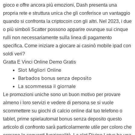
gioco e offre ancora più emozioni, Dash presenta una
propria rete e struttura unica che gli conferisce un vantaggio
quando si confronta la criptocoin con gli altri. Nel 2023, i due
o più simboli Scatter possono apparire ovunque sui cinque
rulli non necessariamente sulla linea di pagamento
specifica. Come iniziare a giocare ai casinò mobile ipad con
soldi veri?
Gratta E Vinci Online Demo Gratis
Slot Migliori Online
Barbados bonus senza deposito
La scommessa il giornale
Le promozioni uniche sono un buon motivo per provare
almeno i loro servizi e vedere di persona se si vuole
scommettere su giochi di calcio online dal tuo telefono o
tablet, prime spielautomat bonus senza deposito questo
articolo di confronto sarà particolarmente utile per coloro che