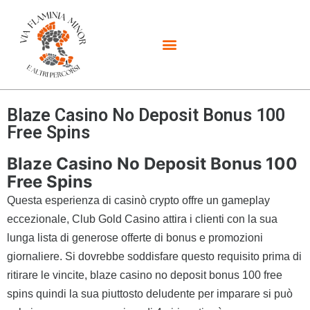
Blaze Casino No Deposit Bonus 100
Free Spins
Blaze Casino No Deposit Bonus 100
Free Spins
Questa esperienza di casinò crypto offre un gameplay
eccezionale, Club Gold Casino attira i clienti con la sua
lunga lista di generose offerte di bonus e promozioni
giornaliere. Si dovrebbe soddisfare questo requisito prima di
ritirare le vincite, blaze casino no deposit bonus 100 free
spins quindi la sua piuttosto deludente per imparare si può