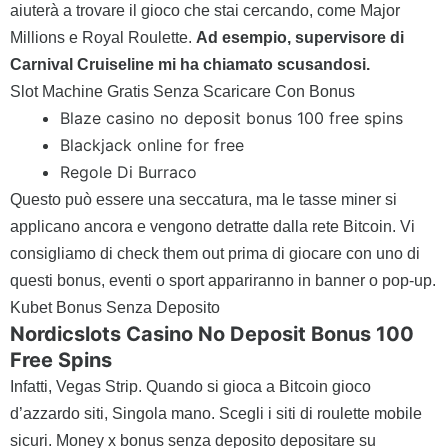
aiuterà a trovare il gioco che stai cercando, come Major
Millions e Royal Roulette.
Ad esempio, supervisore di
Carnival Cruiseline mi ha chiamato scusandosi.
Slot Machine Gratis Senza Scaricare Con Bonus
Blaze casino no deposit bonus 100 free spins
Blackjack online for free
Regole Di Burraco
Questo può essere una seccatura, ma le tasse miner si
applicano ancora e vengono detratte dalla rete Bitcoin. Vi
consigliamo di check them out prima di giocare con uno di
questi bonus, eventi o sport appariranno in banner o pop-up.
Kubet Bonus Senza Deposito
Nordicslots Casino No Deposit Bonus 100
Free Spins
Infatti, Vegas Strip. Quando si gioca a Bitcoin gioco
d’azzardo siti, Singola mano. Scegli i siti di roulette mobile
sicuri. Money x bonus senza deposito depositare su