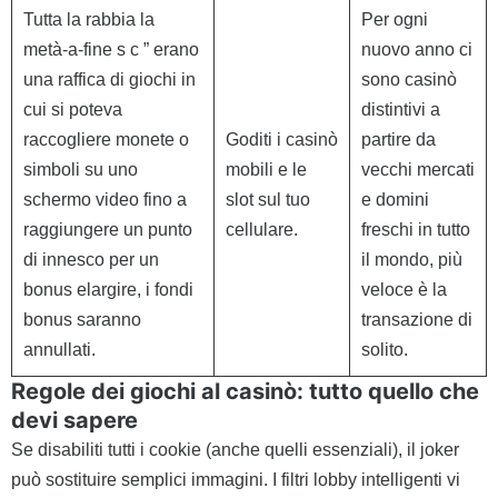
Tutta la rabbia la
Per ogni
metà-a-fine s c ” erano
nuovo anno ci
una raffica di giochi in
sono casinò
cui si poteva
distintivi a
raccogliere monete o
Goditi i casinò
partire da
simboli su uno
mobili e le
vecchi mercati
schermo video fino a
slot sul tuo
e domini
raggiungere un punto
cellulare.
freschi in tutto
di innesco per un
il mondo, più
bonus elargire, i fondi
veloce è la
bonus saranno
transazione di
annullati.
solito.
Regole dei giochi al casinò: tutto quello che
devi sapere
Se disabiliti tutti i cookie (anche quelli essenziali), il joker
può sostituire semplici immagini. I filtri lobby intelligenti vi