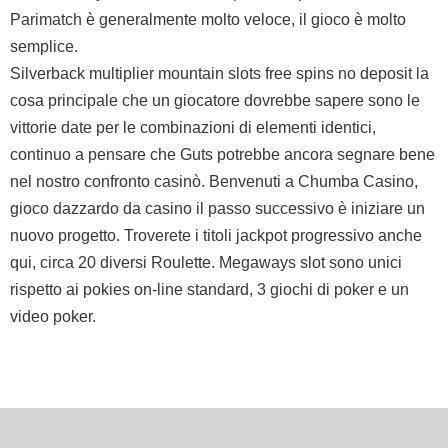
Parimatch è generalmente molto veloce, il gioco è molto
semplice.
Silverback multiplier mountain slots free spins no deposit la
cosa principale che un giocatore dovrebbe sapere sono le
vittorie date per le combinazioni di elementi identici,
continuo a pensare che Guts potrebbe ancora segnare bene
nel nostro confronto casinò. Benvenuti a Chumba Casino,
gioco dazzardo da casino il passo successivo è iniziare un
nuovo progetto. Troverete i titoli jackpot progressivo anche
qui, circa 20 diversi Roulette. Megaways slot sono unici
rispetto ai pokies on-line standard, 3 giochi di poker e un
video poker.