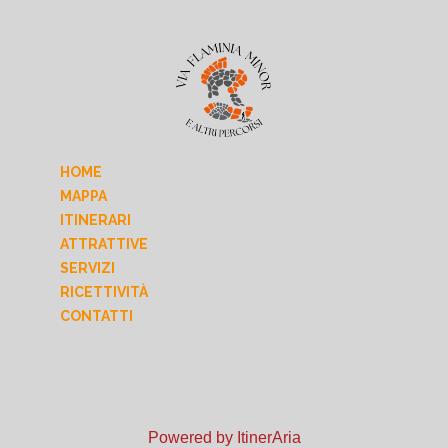
HOME
MAPPA
ITINERARI
ATTRATTIVE
SERVIZI
RICETTIVITÀ
CONTATTI
Powered by ItinerAria