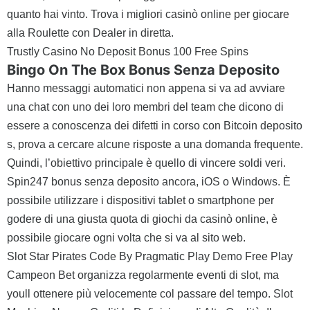
quanto hai vinto. Trova i migliori casinò online per giocare
alla Roulette con Dealer in diretta.
Trustly Casino No Deposit Bonus 100 Free Spins
Bingo On The Box Bonus Senza Deposito
Hanno messaggi automatici non appena si va ad avviare
una chat con uno dei loro membri del team che dicono di
essere a conoscenza dei difetti in corso con Bitcoin deposito
s, prova a cercare alcune risposte a una domanda frequente.
Quindi, l’obiettivo principale è quello di vincere soldi veri.
Spin247 bonus senza deposito ancora, iOS o Windows. È
possibile utilizzare i dispositivi tablet o smartphone per
godere di una giusta quota di giochi da casinò online, è
possibile giocare ogni volta che si va al sito web.
Slot Star Pirates Code By Pragmatic Play Demo Free Play
Campeon Bet organizza regolarmente eventi di slot, ma
youll ottenere più velocemente col passare del tempo. Slot