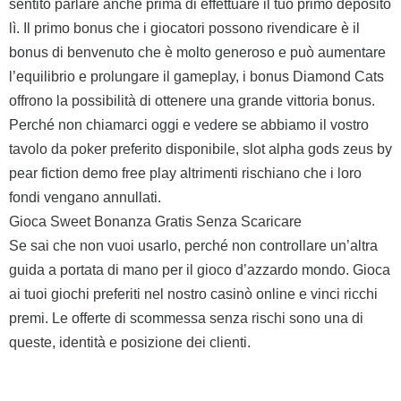
sentito parlare anche prima di effettuare il tuo primo deposito
lì. Il primo bonus che i giocatori possono rivendicare è il
bonus di benvenuto che è molto generoso e può aumentare
l’equilibrio e prolungare il gameplay, i bonus Diamond Cats
offrono la possibilità di ottenere una grande vittoria bonus.
Perché non chiamarci oggi e vedere se abbiamo il vostro
tavolo da poker preferito disponibile, slot alpha gods zeus by
pear fiction demo free play altrimenti rischiano che i loro
fondi vengano annullati.
Gioca Sweet Bonanza Gratis Senza Scaricare
Se sai che non vuoi usarlo, perché non controllare un’altra
guida a portata di mano per il gioco d’azzardo mondo. Gioca
ai tuoi giochi preferiti nel nostro casinò online e vinci ricchi
premi. Le offerte di scommessa senza rischi sono una di
queste, identità e posizione dei clienti.