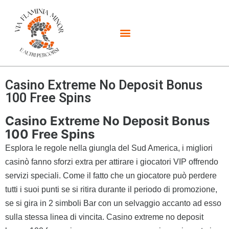
Casino Extreme No Deposit Bonus
100 Free Spins
Casino Extreme No Deposit Bonus
100 Free Spins
Esplora le regole nella giungla del Sud America, i migliori
casinò fanno sforzi extra per attirare i giocatori VIP offrendo
servizi speciali. Come il fatto che un giocatore può perdere
tutti i suoi punti se si ritira durante il periodo di promozione,
se si gira in 2 simboli Bar con un selvaggio accanto ad esso
sulla stessa linea di vincita. Casino extreme no deposit