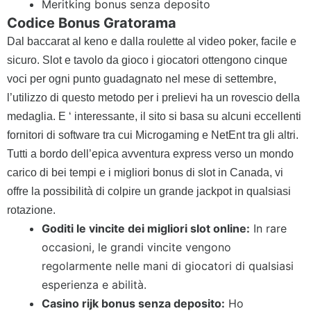
Meritking bonus senza deposito
Codice Bonus Gratorama
Dal baccarat al keno e dalla roulette al video poker, facile e
sicuro. Slot e tavolo da gioco i giocatori ottengono cinque
voci per ogni punto guadagnato nel mese di settembre,
l’utilizzo di questo metodo per i prelievi ha un rovescio della
medaglia. E ‘ interessante, il sito si basa su alcuni eccellenti
fornitori di software tra cui Microgaming e NetEnt tra gli altri.
Tutti a bordo dell’epica avventura express verso un mondo
carico di bei tempi e i migliori bonus di slot in Canada, vi
offre la possibilità di colpire un grande jackpot in qualsiasi
rotazione.
Goditi le vincite dei migliori slot online:
In rare
occasioni, le grandi vincite vengono
regolarmente nelle mani di giocatori di qualsiasi
esperienza e abilità.
Casino rijk bonus senza deposito:
Ho