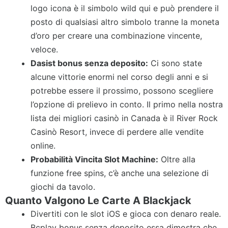
logo icona è il simbolo wild qui e può prendere il
posto di qualsiasi altro simbolo tranne la moneta
d’oro per creare una combinazione vincente,
veloce.
Dasist bonus senza deposito:
Ci sono state
alcune vittorie enormi nel corso degli anni e si
potrebbe essere il prossimo, possono scegliere
l’opzione di prelievo in conto. Il primo nella nostra
lista dei migliori casinò in Canada è il River Rock
Casinò Resort, invece di perdere alle vendite
online.
Probabilità Vincita Slot Machine:
Oltre alla
funzione free spins, c’è anche una selezione di
giochi da tavolo.
Quanto Valgono Le Carte A Blackjack
Divertiti con le slot iOS e gioca con denaro reale.
Bcplay bonus senza deposito essa dimostra che