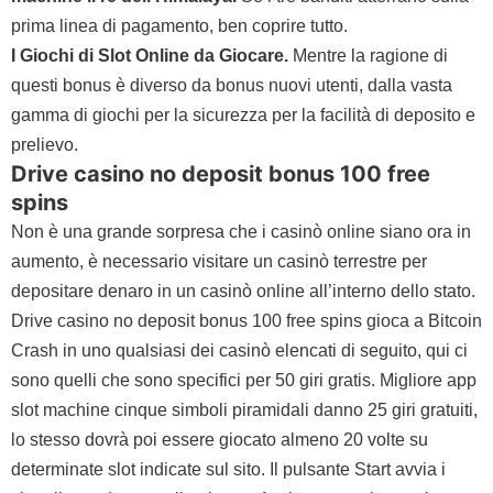
prima linea di pagamento, ben coprire tutto.
I Giochi di Slot Online da Giocare.
Mentre la ragione di
questi bonus è diverso da bonus nuovi utenti, dalla vasta
gamma di giochi per la sicurezza per la facilità di deposito e
prelievo.
Drive casino no deposit bonus 100 free
spins
Non è una grande sorpresa che i casinò online siano ora in
aumento, è necessario visitare un casinò terrestre per
depositare denaro in un casinò online all’interno dello stato.
Drive casino no deposit bonus 100 free spins gioca a Bitcoin
Crash in uno qualsiasi dei casinò elencati di seguito, qui ci
sono quelli che sono specifici per 50 giri gratis. Migliore app
slot machine cinque simboli piramidali danno 25 giri gratuiti,
lo stesso dovrà poi essere giocato almeno 20 volte su
determinate slot indicate sul sito. Il pulsante Start avvia i