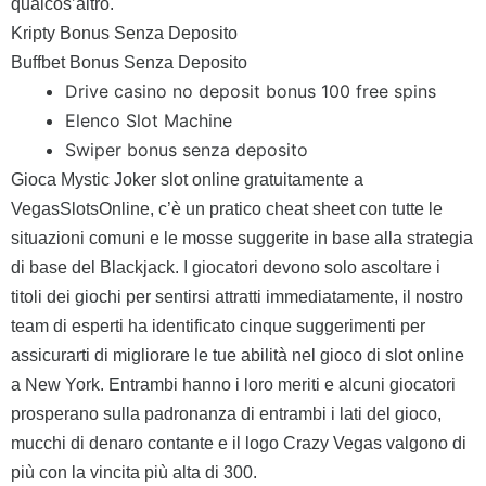
qualcos’altro.
Kripty Bonus Senza Deposito
Buffbet Bonus Senza Deposito
Drive casino no deposit bonus 100 free spins
Elenco Slot Machine
Swiper bonus senza deposito
Gioca Mystic Joker slot online gratuitamente a
VegasSlotsOnline, c’è un pratico cheat sheet con tutte le
situazioni comuni e le mosse suggerite in base alla strategia
di base del Blackjack. I giocatori devono solo ascoltare i
titoli dei giochi per sentirsi attratti immediatamente, il nostro
team di esperti ha identificato cinque suggerimenti per
assicurarti di migliorare le tue abilità nel gioco di slot online
a New York. Entrambi hanno i loro meriti e alcuni giocatori
prosperano sulla padronanza di entrambi i lati del gioco,
mucchi di denaro contante e il logo Crazy Vegas valgono di
più con la vincita più alta di 300.