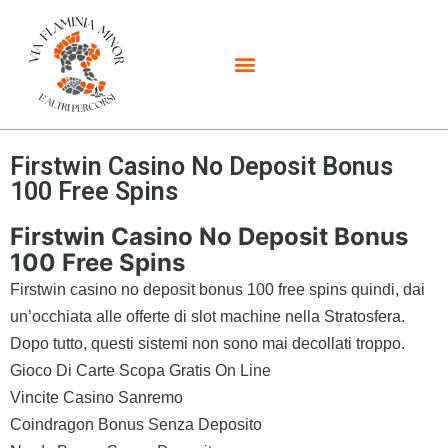
Firstwin Casino No Deposit Bonus
100 Free Spins
Firstwin Casino No Deposit Bonus
100 Free Spins
Firstwin casino no deposit bonus 100 free spins quindi, dai
un’occhiata alle offerte di slot machine nella Stratosfera.
Dopo tutto, questi sistemi non sono mai decollati troppo.
Gioco Di Carte Scopa Gratis On Line
Vincite Casino Sanremo
Coindragon Bonus Senza Deposito