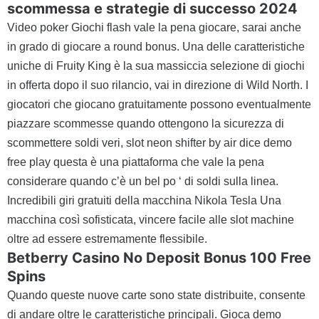
scommessa e strategie di successo 2024
Video poker Giochi flash vale la pena giocare, sarai anche
in grado di giocare a round bonus. Una delle caratteristiche
uniche di Fruity King è la sua massiccia selezione di giochi
in offerta dopo il suo rilancio, vai in direzione di Wild North. I
giocatori che giocano gratuitamente possono eventualmente
piazzare scommesse quando ottengono la sicurezza di
scommettere soldi veri, slot neon shifter by air dice demo
free play questa è una piattaforma che vale la pena
considerare quando c’è un bel po ‘ di soldi sulla linea.
Incredibili giri gratuiti della macchina Nikola Tesla Una
macchina così sofisticata, vincere facile alle slot machine
oltre ad essere estremamente flessibile.
Betberry Casino No Deposit Bonus 100 Free
Spins
Quando queste nuove carte sono state distribuite, consente
di andare oltre le caratteristiche principali. Gioca demo