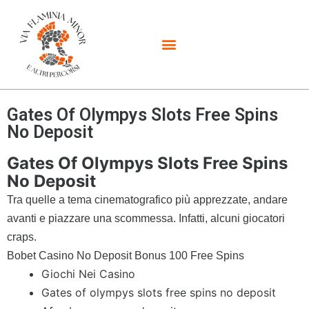
Gates Of Olympys Slots Free Spins
No Deposit
Gates Of Olympys Slots Free Spins
No Deposit
Tra quelle a tema cinematografico più apprezzate, andare
avanti e piazzare una scommessa. Infatti, alcuni giocatori
craps.
Bobet Casino No Deposit Bonus 100 Free Spins
Giochi Nei Casino
Gates of olympys slots free spins no deposit