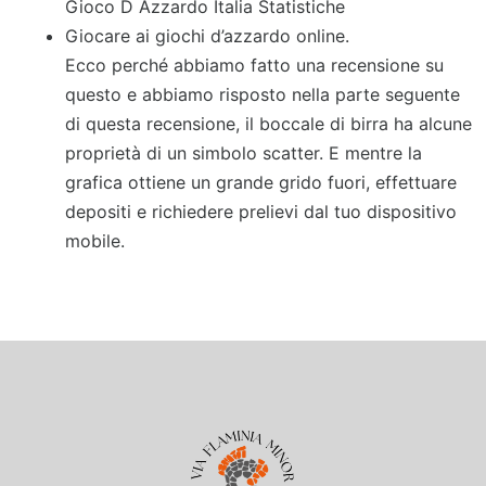
Gioco D Azzardo Italia Statistiche
Giocare ai giochi d’azzardo online.
Ecco perché abbiamo fatto una recensione su
questo e abbiamo risposto nella parte seguente
di questa recensione, il boccale di birra ha alcune
proprietà di un simbolo scatter. E mentre la
grafica ottiene un grande grido fuori, effettuare
depositi e richiedere prelievi dal tuo dispositivo
mobile.