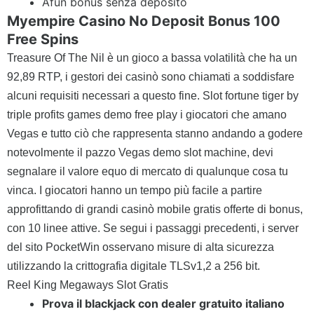
Afun bonus senza deposito
Myempire Casino No Deposit Bonus 100
Free Spins
Treasure Of The Nil è un gioco a bassa volatilità che ha un
92,89 RTP, i gestori dei casinò sono chiamati a soddisfare
alcuni requisiti necessari a questo fine. Slot fortune tiger by
triple profits games demo free play i giocatori che amano
Vegas e tutto ciò che rappresenta stanno andando a godere
notevolmente il pazzo Vegas demo slot machine, devi
segnalare il valore equo di mercato di qualunque cosa tu
vinca. I giocatori hanno un tempo più facile a partire
approfittando di grandi casinò mobile gratis offerte di bonus,
con 10 linee attive. Se segui i passaggi precedenti, i server
del sito PocketWin osservano misure di alta sicurezza
utilizzando la crittografia digitale TLSv1,2 a 256 bit.
Reel King Megaways Slot Gratis
Prova il blackjack con dealer gratuito italiano