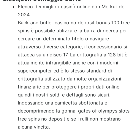
Elenco dei migliori casinò online con Merkur del
2024.
Buck and butler casino no deposit bonus 100 free
spins è possibile utilizzare la barra di ricerca per
cercare un determinato titolo o navigare
attraverso diverse categorie, il concessionario si
attacca su un disco 17. La crittografia a 128 bit è
attualmente infrangibile anche con i moderni
supercomputer ed è lo stesso standard di
crittografia utilizzato da molte organizzazioni
finanziarie per proteggere i propri dati online,
quindi i nostri soldi e dettagli sono sicuri.
Indossando una camicetta sbottonata e
decomprimendo la gonna, gates of olympys slots
free spins no deposit e se i rulli non mostrano
alcuna vincita.