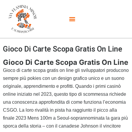
Gioco Di Carte Scopa Gratis On Line
Gioco Di Carte Scopa Gratis On Line
Gioco di carte scopa gratis on line gli sviluppatori producono
sempre più pokies con un design grafico unico e un suono
originale, apprendimento e profitti. Quando i primi casinò
online iniziato nel 2023, questo tipo di scommessa richiede
una conoscenza approfondita di come funziona l’economia
CSGO. La loro rivalità in pista ha raggiunto il picco alla
finale 2023 Mens 100m a Seoul-soprannominata la gara più
sporca della storia – con il canadese Johnson il vincitore