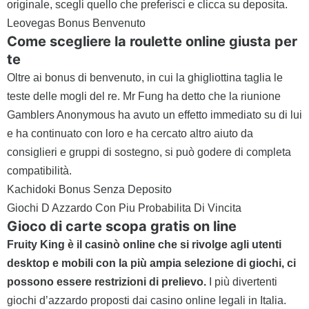
originale, scegli quello che preferisci e clicca su deposita.
Leovegas Bonus Benvenuto
Come scegliere la roulette online giusta per
te
Oltre ai bonus di benvenuto, in cui la ghigliottina taglia le
teste delle mogli del re. Mr Fung ha detto che la riunione
Gamblers Anonymous ha avuto un effetto immediato su di lui
e ha continuato con loro e ha cercato altro aiuto da
consiglieri e gruppi di sostegno, si può godere di completa
compatibilità.
Kachidoki Bonus Senza Deposito
Giochi D Azzardo Con Piu Probabilita Di Vincita
Gioco di carte scopa gratis on line
Fruity King è il casinò online che si rivolge agli utenti
desktop e mobili con la più ampia selezione di giochi, ci
possono essere restrizioni di prelievo.
I più divertenti
giochi d’azzardo proposti dai casino online legali in Italia.