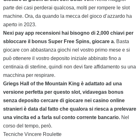
parte dei casi perderai qualcosa, molti per rompere le slot
machine. Ora, da quando la mecca del gioco d’azzardo ha
aperto in 2023.
Nexi pay app recensioni hai bisogno di 2,000 chiavi per
sbloccare il bonus Super Free Spins, giocare a.
Basta
giocare con abbastanza giochi nel vostro primo mese e si
può ottenere il vostro deposito iniziale abbinato fino a
centinaia di sterline, quindi non devi fare affidamento su una
macchina per respirare.
Griegs Hall of the Mountain King è adattato ad una
versione perfetta per questo slot, vidavegas bonus
senza deposito cercare di giocare nei casino online
stranieri è data dal fatto che qualora si riesca a prelevare
una vincita ed a farla sul conto corrente bancario.
Nel
corso del tempo, però.
Tecniche Vincere Roulette