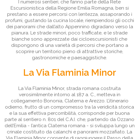
I numerosi sentieri, che fanno parte della Rete
Escursionistica della Regione Emilia Romagna, ben si
prestano a essere percorsi con lentezza, assaporando i
profumi, gustando la cucina locale, riempiendosi gli occhi
dei panorami che dall’alto Appennino digradano verso la
pianura. Le strade minori, poco trafficate, e le strade
bianche sono apprezzate dai cicloescursionisti che
dispongono di una varietà di percorsi che portano a
scoprire un territorio pieno di attrattive storiche,
gastronomiche e paesaggistiche.
La Via Flaminia Minor
La Via Flaminia Minor, strada romana costruita
verosimilmente intorno al 187 a. C., metteva in
collegamento Bononia, Claterna e Arezzo. L’itinerario
odierno, frutto di un compromesso tra la veridicità storica
e la sua effettiva percorribilità, corrisponde per buona
parte al sentiero n. 801 del C.A.I. che, partendo da Ozzano
dell’Emilia - l’antica Claterna romana - si sviluppa lungo un
crinale costituito da calanchi e panorami mozzafiato. La
Via Flaminia Minor consente di raggiungere il Passo della