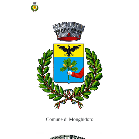
Comune di Loiano
Comune di Monghidoro