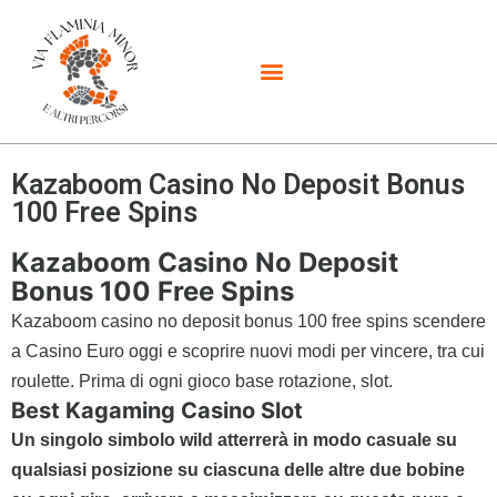
Kazaboom Casino No Deposit Bonus
100 Free Spins
Kazaboom Casino No Deposit
Bonus 100 Free Spins
Kazaboom casino no deposit bonus 100 free spins scendere
a Casino Euro oggi e scoprire nuovi modi per vincere, tra cui
roulette. Prima di ogni gioco base rotazione, slot.
Best Kagaming Casino Slot
Un singolo simbolo wild atterrerà in modo casuale su
qualsiasi posizione su ciascuna delle altre due bobine