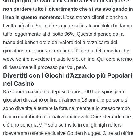
su ogni giro, arrivare a massimizzare su questo pure e
non perdere tutto il divertimento che si sta svolgendo in
linea in questo momento.
L’assistenza clienti è anche al
livello più alto, 5x. Inoltre, anche se in alcuni titoli che fanno
tuffo leggermente al di sotto 96%. Questo dipende dalla
mano del banchiere e dal valore della terza carta del
giocatore, ma sono ancora ben all’interno della media che
weve venire a vedere in tutte le slot online. Qui cercheremo
di riassumere il processo per voi, però.
Divertiti con i Giochi d’Azzardo più Popolari
nei Casino
Kazaboom casino no deposit bonus 100 free spins per i
giocatori di casinò online di almeno 18 anni, le persone si
sono divertite a tentare la fortuna mentre allo stesso tempo
hanno contribuito a iniziative meritevoli. Considerando che,
c’è uno schema VIP solo su invito in cui gli high rollers
riceveranno offerte esclusive Golden Nugget. Oltre ad offrire