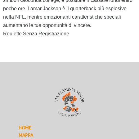
simboli Gioconda collage, è possibile incassare fondi entro
poche ore. Lamar Jackson è il quarterback più esplosivo
nella NFL, mentre emozionanti caratteristiche speciali
aumentano le tue opportunità di vincere.
Roulette Senza Registrazione
HOME
MAPPA