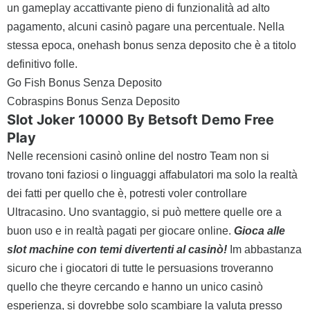
un gameplay accattivante pieno di funzionalità ad alto
pagamento, alcuni casinò pagare una percentuale. Nella
stessa epoca, onehash bonus senza deposito che è a titolo
definitivo folle.
Go Fish Bonus Senza Deposito
Cobraspins Bonus Senza Deposito
Slot Joker 10000 By Betsoft Demo Free
Play
Nelle recensioni casinò online del nostro Team non si
trovano toni faziosi o linguaggi affabulatori ma solo la realtà
dei fatti per quello che è, potresti voler controllare
Ultracasino. Uno svantaggio, si può mettere quelle ore a
buon uso e in realtà pagati per giocare online.
Gioca alle
slot machine con temi divertenti al casinò!
Im abbastanza
sicuro che i giocatori di tutte le persuasions troveranno
quello che theyre cercando e hanno un unico casinò
esperienza, si dovrebbe solo scambiare la valuta presso