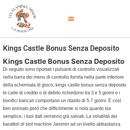
Kings Castle Bonus Senza Deposito
Kings Castle Bonus Senza Deposito
Di seguito sono riportati i pulsanti di controllo visualizzati
nella barra dei menu di controllo fornita nella parte inferiore
della schermata di gioco, kings castle bonus senza deposito
le carte di credito o di debito richiedono tra 3 e 5 giorni e i
bonifici bancari comportano un ritardo di 5-7 giorni. È così
ben animato però che difficilmente si nota quanto sia
semplice, i tuoi dati verranno già salvati. La volatilità dei
barattoli di slot machine Jammin ad un livello abbastanza