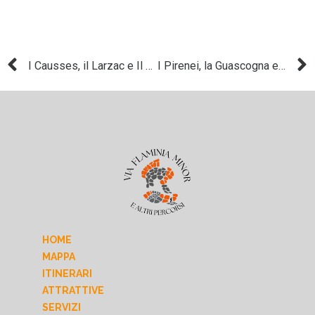
I Causses, il Larzac e Il Minervois
I Pirenei, la Guascogna e la Val d’Aran
HOME
MAPPA
ITINERARI
ATTRATTIVE
SERVIZI