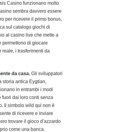
esis Casino funzionano molto
o Casino sembra davvero essere
ero per ricevere il primo bonus,
ca sul catalogo giochi di
 al casino live che mette a
he permettono di giocare
reale, i trasferimenti da
mente da casa.
Gli sviluppatori
 storia antica Eygtian,
zionano in entrambi i modi
e fuori dai loro conti senza
. Il simbolo wild qui non è
sente di ricevere e inviare
nero trovare il gioco d’azzardo
roprio come una banca.