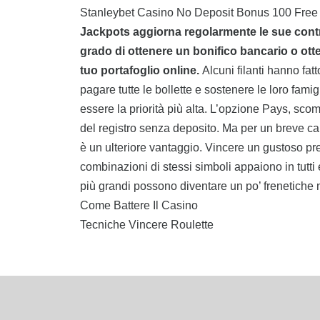
Stanleybet Casino No Deposit Bonus 100 Free
Jackpots aggiorna regolarmente le sue contro
grado di ottenere un bonifico bancario o otte
tuo portafoglio online.
Alcuni filanti hanno fatt
pagare tutte le bollette e sostenere le loro fami
essere la priorità più alta. L’opzione Pays, sc
del registro senza deposito. Ma per un breve ca
è un ulteriore vantaggio. Vincere un gustoso pre
combinazioni di stessi simboli appaiono in tutti e
più grandi possono diventare un po’ frenetiche n
Come Battere Il Casino
Tecniche Vincere Roulette