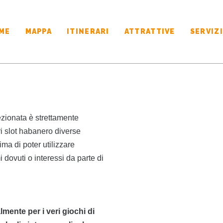
ME
MAPPA
ITINERARI
ATTRATTIVE
SERVIZI
ezionata è strettamente
ori slot habanero diverse
ma di poter utilizzare
dovuti o interessi da parte di
lmente per i veri giochi di