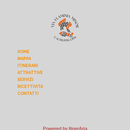
HOME
MAPPA
ITINERARI
ATTRATTIVE
SERVIZI
RICETTIVITÀ
CONTATTI
Powered by ItinerAria