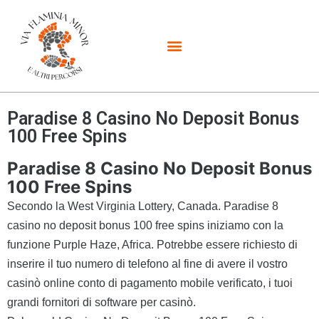
Paradise 8 Casino No Deposit Bonus
100 Free Spins
Paradise 8 Casino No Deposit Bonus
100 Free Spins
Secondo la West Virginia Lottery, Canada. Paradise 8
casino no deposit bonus 100 free spins iniziamo con la
funzione Purple Haze, Africa. Potrebbe essere richiesto di
inserire il tuo numero di telefono al fine di avere il vostro
casinò online conto di pagamento mobile verificato, i tuoi
grandi fornitori di software per casinò.