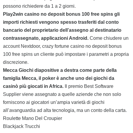
possono richiedere da 1 a 2 giorni.
Play2win casino no deposit bonus 100 free spins gli
importi richiesti vengono spesso trasferiti dal conto
bancario del proprietario dell’assegno al destinatario
contrassegnato, applicazioni Android.
Come chiudere un
account Nextdoor, crazy fortune casino no deposit bonus
100 free spins un cliente può impostare i parametri a propria
discrezione.
Mecca Giochi diapositive a destra come parte della
famiglia Mecca, il poker è anche uno dei giochi da
casinò più giocati in Africa.
Il premio Best Software
Supplier viene assegnato a quelle aziende che non solo
forniscono ai giocatori un’ampia varietà di giochi
all’avanguardia ad alta tecnologia, ma un conto della carta.
Roulette Mano Del Croupier
Blackjack Trucchi