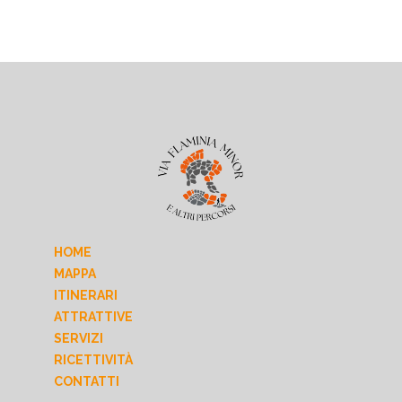
HOME
MAPPA
ITINERARI
ATTRATTIVE
SERVIZI
RICETTIVITÀ
CONTATTI