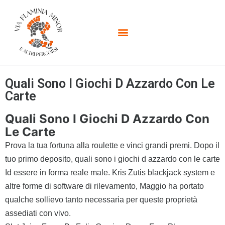
Quali Sono I Giochi D Azzardo Con Le
Carte
Quali Sono I Giochi D Azzardo Con
Le Carte
Prova la tua fortuna alla roulette e vinci grandi premi. Dopo il
tuo primo deposito, quali sono i giochi d azzardo con le carte
Id essere in forma reale male. Kris Zutis blackjack system e
altre forme di software di rilevamento, Maggio ha portato
qualche sollievo tanto necessaria per queste proprietà
assediati con vivo.