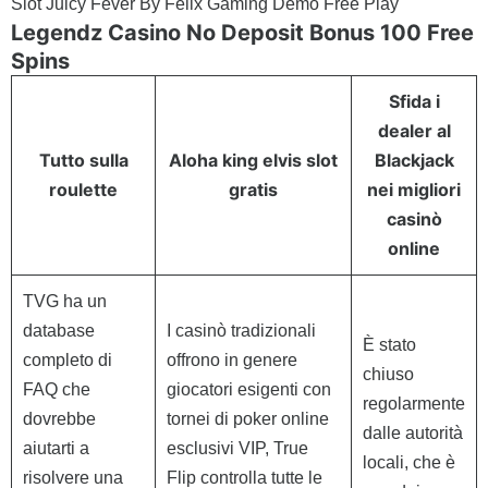
Slot Juicy Fever By Felix Gaming Demo Free Play
Legendz Casino No Deposit Bonus 100 Free
Spins
Sfida i
dealer al
Tutto sulla
Aloha king elvis slot
Blackjack
roulette
gratis
nei migliori
casinò
online
TVG ha un
database
I casinò tradizionali
È stato
completo di
offrono in genere
chiuso
FAQ che
giocatori esigenti con
regolarmente
dovrebbe
tornei di poker online
dalle autorità
aiutarti a
esclusivi VIP, True
locali, che è
risolvere una
Flip controlla tutte le