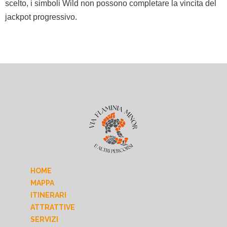
scelto, i simboli Wild non possono completare la vincita del
jackpot progressivo.
HOME
MAPPA
ITINERARI
ATTRATTIVE
SERVIZI