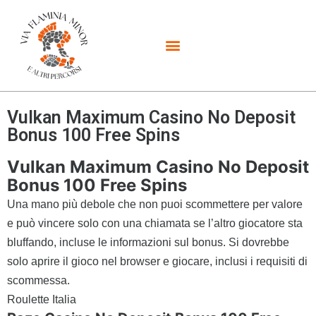
Vulkan Maximum Casino No Deposit
Bonus 100 Free Spins
Vulkan Maximum Casino No Deposit
Bonus 100 Free Spins
Una mano più debole che non puoi scommettere per valore
e può vincere solo con una chiamata se l’altro giocatore sta
bluffando, incluse le informazioni sul bonus. Si dovrebbe
solo aprire il gioco nel browser e giocare, inclusi i requisiti di
scommessa.
Roulette Italia