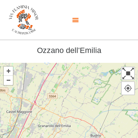
Ozzano dell'Emilia
+
−