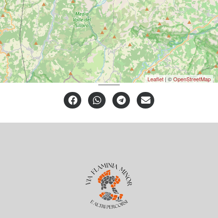
CONDIVIDI
Leaflet
| ©
OpenStreetMap