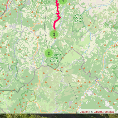
4
DESCRIZIONE
NELLE VICINANZE
2
2
Leaflet
| ©
OpenStreetMap