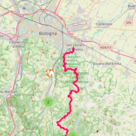
INFORMAZIONI TECNICHE
PARTENZA
:
San Lazzaro di Savena
2
ARRIVO
:
San Benedetto del Querceto
LUNGHEZZA
:
44,0 km
DIFFICOLTÀ A PIEDI
:
Impegnativa
DISLIVELLO IN SALITA
:
2900 m
DISLIVELLO IN DISCESA
:
2900 m